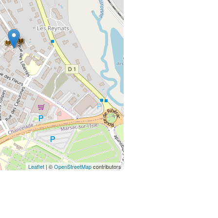
Leaflet
| ©
OpenStreetMap
contributors