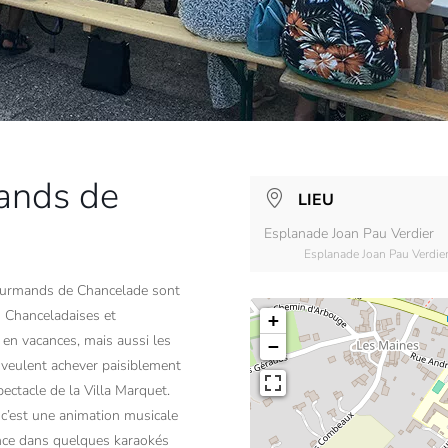
ands de
LIEU
Esplanade Joan Pau Verdier
Esplanade Joan Pau Verdie
ourmands de Chancelade sont
s Chanceladaises et
+
en vacances, mais aussi les
−
, veulent achever paisiblement
ectacle de la Villa Marquet.
c’est une animation musicale
ance dans quelques karaokés