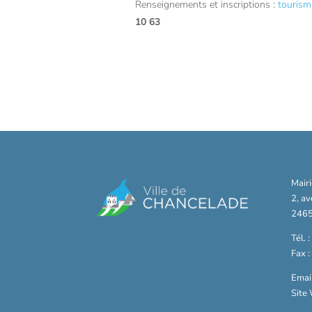
Renseignements et inscriptions :
tourism
10 63
Mair
2, a
2465
Tél. 
Fax 
Email
Site