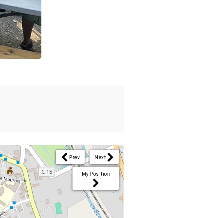
r
Prev
Next
My Position