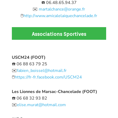
☎️ 06.48.65.94.37
✉️
martalchance@orange.fr
🖱️
http://www.amicalelaiquechancelade.fr
Associations Sportives
USCM24 (FOOT)
☎️ 06 88 63 79 25
✉️
fabien_boissel@hotmail.fr
🖱️
https://fr-fr.facebook.com/USCM24
Les Lionnes de Marsac-Chancelade (FOOT)
☎️ 06 68 32 93 82
✉️
elise.murat@hotmail.com