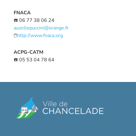
FNACA
☎️ 06 77 38 06 24
auzellepuccini@orange.fr
🖱️
http://www.fnaca.org
ACPG-CATM
☎️ 05 53 04 78 64