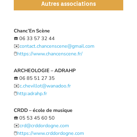
Autres associations
Chanc’En Scène
☎️ 06 33 57 32 44
✉️
contact.chancenscene@gmail.com
🖱️
https://www.chancenscene.fr/
ARCHEOLOGIE – ADRAHP
☎️ 06 85 51 27 35
✉️
c.chevillot@wanadoo.fr
🖱️
http:adrahp.fr
CRDD – école de musique
☎️ 05 53 45 60 50
✉️
crd@crddordogne.com
🖱️
https://www.crddordogne.com