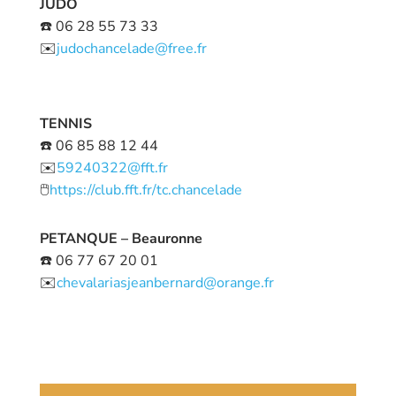
JUDO
☎️ 06 28 55 73 33
✉️
judochancelade@free.fr
TENNIS
☎️ 06 85 88 12 44
✉️
59240322@fft.fr
🖱️
https://club.fft.fr/tc.chancelade
PETANQUE – Beauronne
☎️ 06 77 67 20 01
✉️
chevalariasjeanbernard@orange.fr