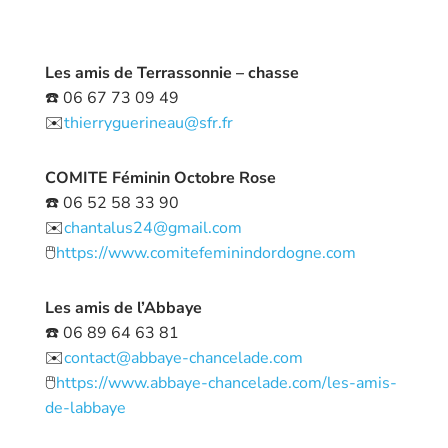
Les amis de Terrassonnie – chasse
☎️ 06 67 73 09 49
✉️
thierryguerineau@sfr.fr
COMITE Féminin Octobre Rose
☎️ 06 52 58 33 90
✉️
chantalus24@gmail.com
🖱️
https://www.comitefeminindordogne.com
Les amis de l’Abbaye
☎️ 06 89 64 63 81
✉️
contact@abbaye-chancelade.com
🖱️
https://www.abbaye-chancelade.com/les-amis-
de-labbaye