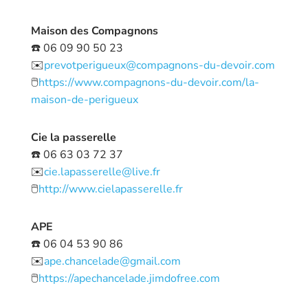
Maison des Compagnons
☎️ 06 09 90 50 23
✉️
prevotperigueux@compagnons-du-devoir.com
🖱️
https://www.compagnons-du-devoir.com/la-
maison-de-perigueux
Cie la passerelle
☎️ 06 63 03 72 37
✉️
cie.lapasserelle@live.fr
🖱️
http://www.cielapasserelle.fr
APE
☎️ 06 04 53 90 86
✉️
ape.chancelade@gmail.com
🖱️
https://apechancelade.jimdofree.com