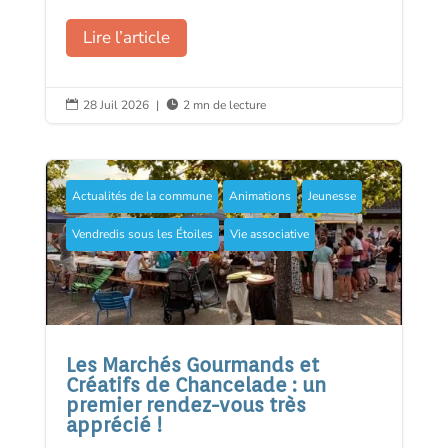
Lire l’article
28 Juil 2026
|
2 mn de lecture


Actualités de la commune
Animations
Jeunesse
Vendredis sous les Étoiles
Vie associative
Les Marchés Gourmands et
Créatifs de Chancelade : un
premier rendez-vous très
apprécié !