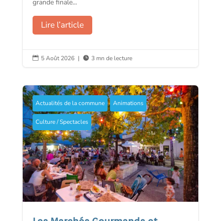
grande finale...
Lire l’article
5 Août 2026
|
3 mn de lecture


Actualités de la commune
Animations
Culture / Spectacles