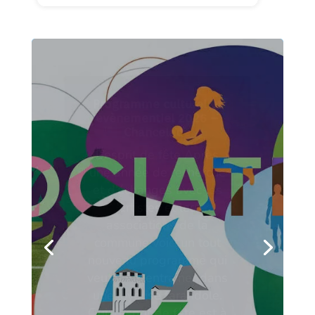
Les associations
Chanceladaises
À Chancelade, la vie
associative occupe une
place essentielle.
Véritables moteurs de
dynamisme local, les
associations
rassemblent des
habitants de tous âges
et de tous horizons
autour d’activités variées
: sportives, culturelles,