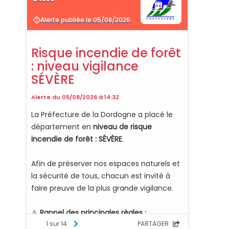
el
d
ic
on