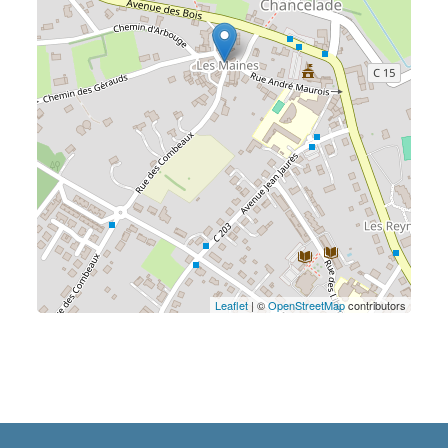
Leaflet
| ©
OpenStreetMap
contributors