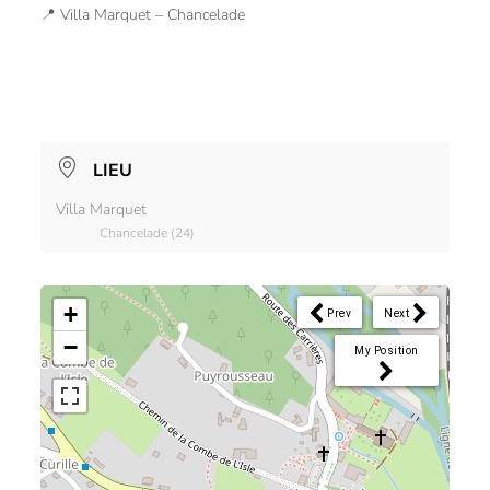
📍 Villa Marquet – Chancelade
LIEU
Villa Marquet
Chancelade (24)
+
Prev
Next
−
My Position