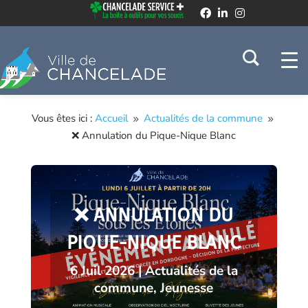
Vous êtes ici :
Accueil
Actualités de la commune
9
9
❌ Annulation du Pique-Nique Blanc
❌ ANNULATION DU
PIQUE-NIQUE BLANC
6 Juil 2026
|
Actualités de la
commune
,
Jeunesse