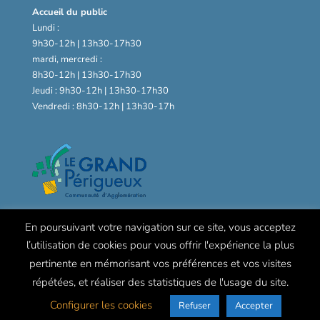
Accueil du public
Lundi :
9h30-12h | 13h30-17h30
mardi, mercredi :
8h30-12h | 13h30-17h30
Jeudi : 9h30-12h | 13h30-17h30
Vendredi : 8h30-12h | 13h30-17h
En poursuivant votre navigation sur ce site, vous acceptez
l’utilisation de cookies pour vous offrir l'expérience la plus
pertinente en mémorisant vos préférences et vos visites
répétées, et réaliser des statistiques de l'usage du site.
Configurer les cookies
Refuser
Accepter
© Mairie de Chancelade -
Mentions légales