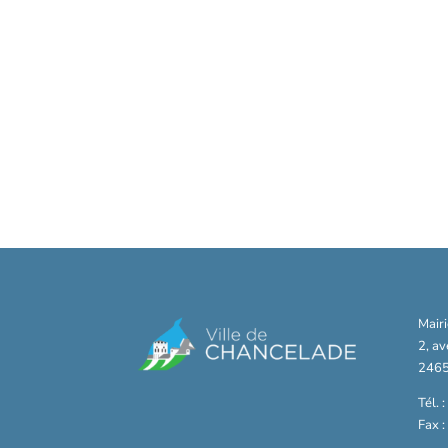
Mair
2, a
2465
Tél. 
Fax 