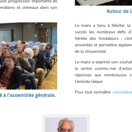
c une progression importante de
nimations et créneaux dans son
Autour de l
Le maire a tenu à féliciter l
succès les nombreux défis d
héritée des fondateurs ; c’est-
ensemble et permettre également
de la citoyenneté.
Le maire a exprimé son souhai
le centre commu-nal d’action
réponses aux nombreuses so
l’amicale laïque.
Pour tout connaître :
amicalela
é à l’assemblée générale.