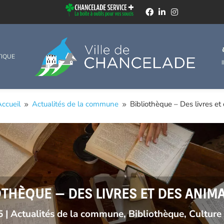
TIQUE
ccueil
Actualités de la commune
Bibliothèque – Des livres et
9
9
OTHÈQUE – DES LIVRES ET DES ANIM
5
|
Actualités de la commune
,
Bibliothèque
,
Culture 