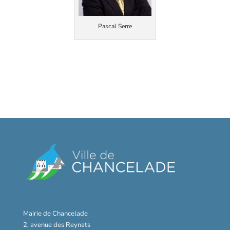
Pascal Serre
Mairie de Chancelade
2, avenue des Reynats