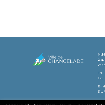
Mair
2, a
2465
Tél. 
Fax 
Email
Site