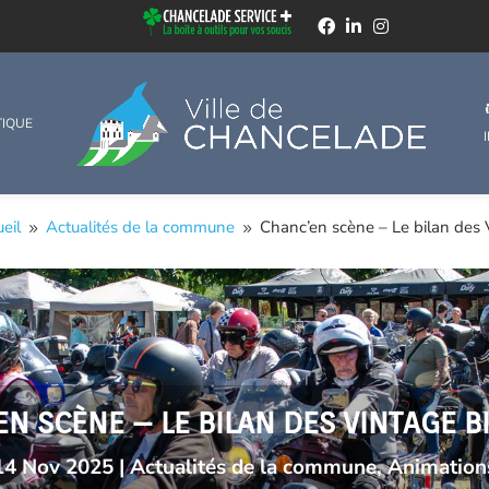
TIQUE
eil
Actualités de la commune
Chanc’en scène – Le bilan des
9
9
N SCÈNE – LE BILAN DES VINTAGE B
14 Nov 2025
|
Actualités de la commune
,
Animation