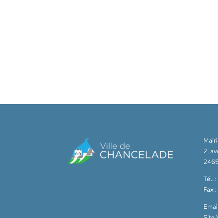
Mair
2, a
2465
Tél. 
Fax 
Email
Site