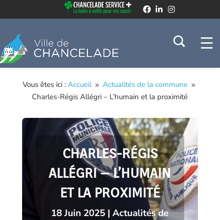
Vous êtes ici :
Accueil
Actualités de la commune
9
9
Charles-Régis Allégri – L’humain et la proximité
CHARLES-RÉGIS
ALLÉGRI – L’HUMAIN
ET LA PROXIMITÉ
18 Juin 2025
|
Actualités de