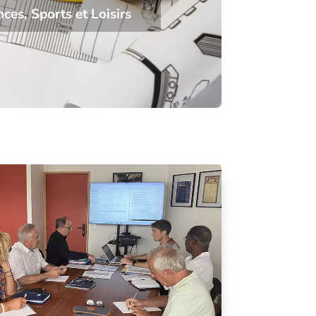
nces
,
Sports et Loisirs