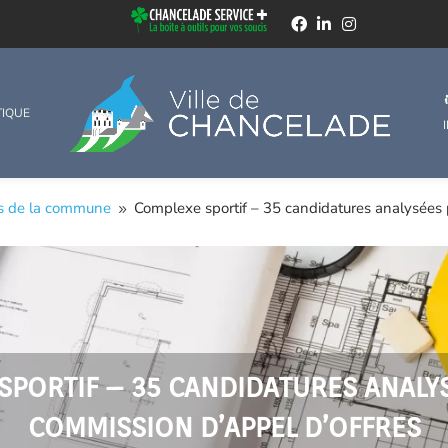
TIQUE
és de la commune
Complexe sportif – 35 candidatures analysées p
9
SPORTIF – 35 CANDIDATURES ANALYS
COMMISSION D’APPEL D’OFFRES