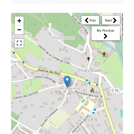
+
Prev
Next
−
My Position