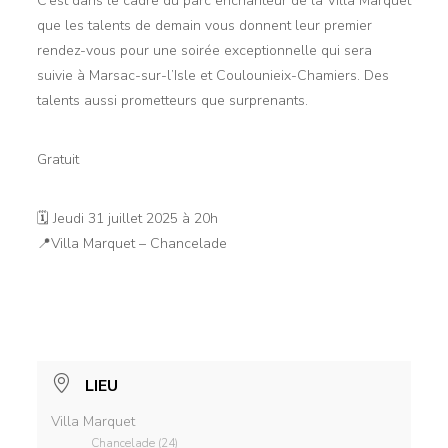
C’est dans le cadre du parc enchanteur de la Villa Marquet
que les talents de demain vous donnent leur premier
rendez-vous pour une soirée exceptionnelle qui sera
suivie à Marsac-sur-l’Isle et Coulounieix-Chamiers. Des
talents aussi prometteurs que surprenants.
Gratuit
🗓 Jeudi 31 juillet 2025 à 20h
📍Villa Marquet – Chancelade
LIEU
Villa Marquet
Chancelade (24)