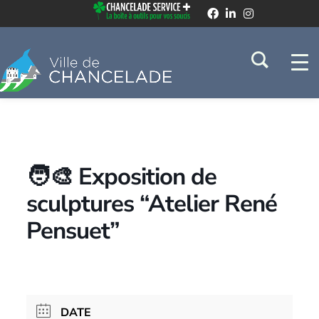
🧑‍🎨 Exposition de
sculptures “Atelier René
Pensuet”
DATE