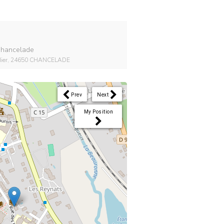
 Chancelade
rdier, 24650 CHANCELADE
Prev
Next
My Position