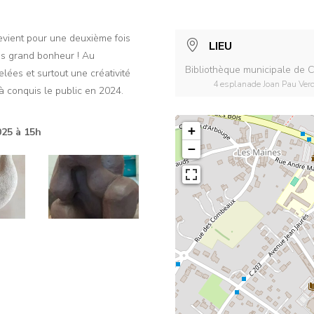
evient pour une deuxième fois
LIEU
us grand bonheur ! Au
Bibliothèque municipale de
lées et surtout une créativité
4 esplanade Joan Pau Ve
jà conquis le public en 2024.
+
025 à 15h
−