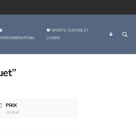
SPORTS, CULTURE ET
INTRANET
INTERGÉNÉRATIONS
LOISIRS
uet”
PRIX
Gratuit