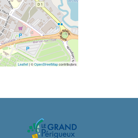
Leaflet
| ©
OpenStreetMap
contributors