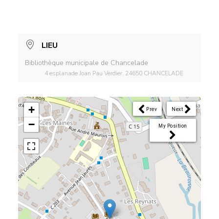
LIEU
Bibliothèque municipale de Chancelade
4 esplanade Joan Pau Verdier, 24650 CHANCELADE
+
Prev
Next
−
My Position