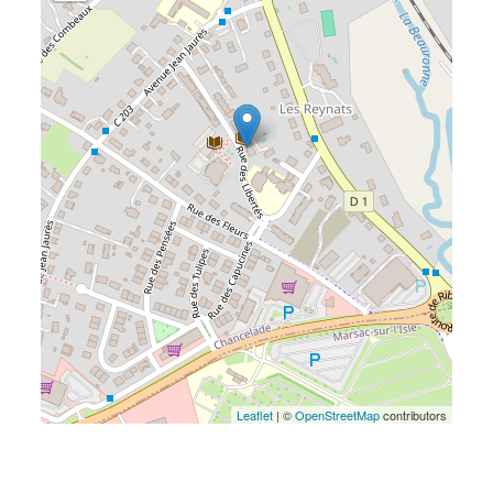
Leaflet
| ©
OpenStreetMap
contributors