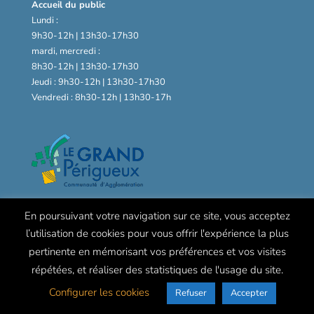
Accueil du public
Lundi :
9h30-12h | 13h30-17h30
mardi, mercredi :
8h30-12h | 13h30-17h30
Jeudi : 9h30-12h | 13h30-17h30
Vendredi : 8h30-12h | 13h30-17h
En poursuivant votre navigation sur ce site, vous acceptez
l’utilisation de cookies pour vous offrir l'expérience la plus
pertinente en mémorisant vos préférences et vos visites
répétées, et réaliser des statistiques de l'usage du site.
Configurer les cookies
Refuser
Accepter
© Mairie de Chancelade -
Mentions légales