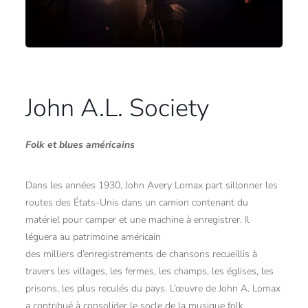
John A.L. Society
Folk et blues américains
Dans les années 1930, John Avery Lomax part sillonner les
routes des États-Unis dans un camion contenant du
matériel pour camper et une machine à enregistrer. Il
léguera au patrimoine américain
des milliers d’enregistrements de chansons recueillis à
travers les villages, les fermes, les champs, les églises, les
prisons, les plus reculés du pays. L’œuvre de John A. Lomax
a contribué à consolider le socle de la musique folk