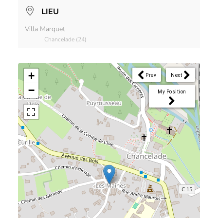
LIEU
Villa Marquet
Chancelade (24)
+
Prev
Next
−
My Position