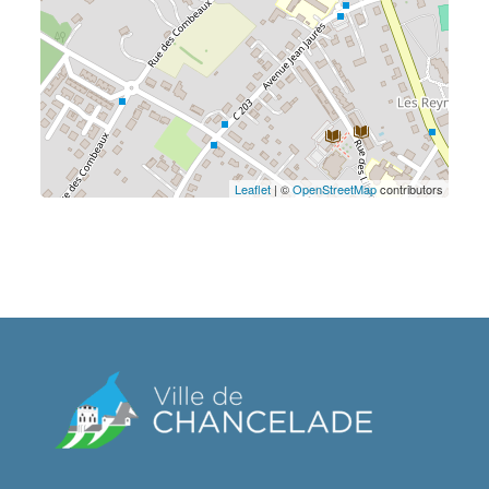
Leaflet
| ©
OpenStreetMap
contributors