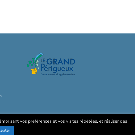
h
mémorisant vos préférences et vos visites répétées, et réaliser des
cepter