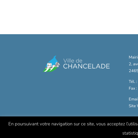
Mair
2, a
2465
Tél. 
Fax 
Email
Site
En poursuivant votre navigation sur ce site, vous acceptez l’utili
statisti
© Mairie de Chancelade -
Mentions légales