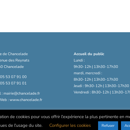
ie de Chancelade
Accueil du public
venue des Reynats
Lundi :
0 Chancelade
9h30-12h | 13h30-17h30
mardi, mercredi :
: 05 53 07 91 00
8h30-12h | 13h30-17h30
: 05 53 07 91 01
Jeudi : 9h30-12h | 13h30-17h30
Vendredi : 8h30-12h | 13h30-17
 : mairie@chancelade.fr
 Web : www.chancelade.fr
sation de cookies pour vous offrir l'expérience la plus pertinente en 
ques de l'usage du site.
Configurer les cookies
Refuser
Ac