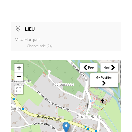
LIEU
Villa Marquet
Chancelade (24)
+
Prev
Next
−
My Position