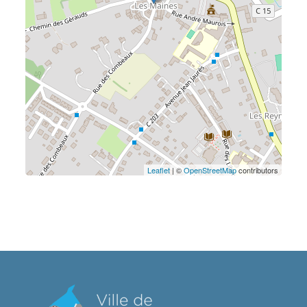
Leaflet
| ©
OpenStreetMap
contributors