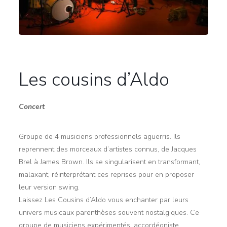
Les cousins d’Aldo
Concert
Groupe de 4 musiciens professionnels aguerris. Ils
reprennent des morceaux d’artistes connus, de Jacques
Brel à James Brown. Ils se singularisent en transformant,
malaxant, réinterprétant ces reprises pour en proposer
leur version swing.
Laissez Les Cousins d’Aldo vous enchanter par leurs
univers musicaux parenthèses souvent nostalgiques. Ce
groupe de musiciens expérimentés, accordéoniste,