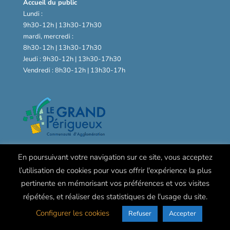
Accueil du public
Lundi :
9h30-12h | 13h30-17h30
mardi, mercredi :
8h30-12h | 13h30-17h30
Jeudi : 9h30-12h | 13h30-17h30
Vendredi : 8h30-12h | 13h30-17h
En poursuivant votre navigation sur ce site, vous acceptez
l’utilisation de cookies pour vous offrir l'expérience la plus
pertinente en mémorisant vos préférences et vos visites
répétées, et réaliser des statistiques de l'usage du site.
Configurer les cookies
Refuser
Accepter
© Mairie de Chancelade -
Mentions légales