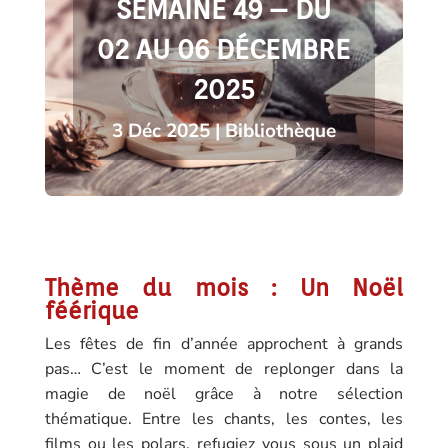
SEMAINE 49 – DU
02 AU 06 DÉCEMBRE
2025
3 Déc 2025
|
Bibliothèque
Thème du mois
: Un Noël
féérique
Les fêtes de fin d’année approchent à grands
pas… C’est le moment de replonger dans la
magie de noël grâce à notre sélection
thématique. Entre les chants, les contes, les
films ou les polars, refugiez vous sous un plaid