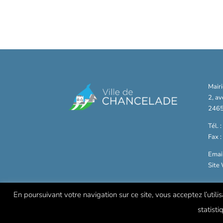
Mair
2, a
2465
Tél. 
Fax 
Email
Site
En poursuivant votre navigation sur ce site, vous acceptez l’utili
statisti
© Mairie de Chancelade -
Mentions légales