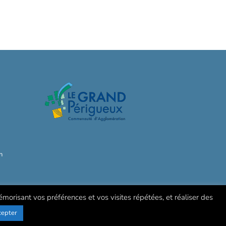
h
mémorisant vos préférences et vos visites répétées, et réaliser des
cepter