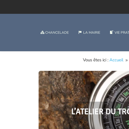
CHANCELADE
LA MAIRIE
VIE PRA
Vous êtes ici :
Accueil
9
L’ATELIER DU T