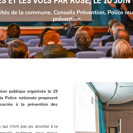
 ET LES VOLS PAR RUSE, LE 10 JUIN
lités de la commune
,
Conseils Prévention
,
Police mu
prévention
union publique organisée le 19
a Police nationale proposent
nsacrée à la prévention des
qui n’ont pas pu assister à la
conseils pratiques pour mieux