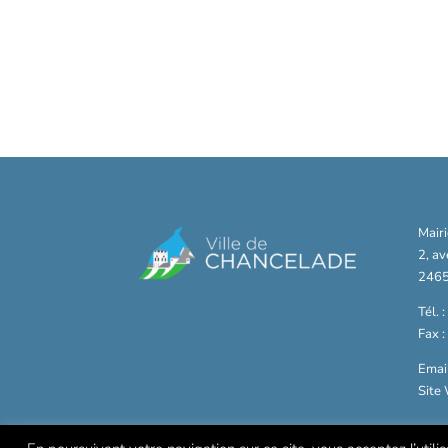
Mair
2, a
2465
Tél. 
Fax 
Email
Site