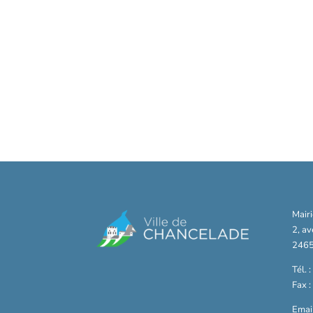
Mair
2, a
2465
Tél. 
Fax 
Email