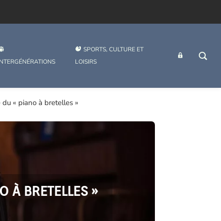
SPORTS, CULTURE ET
INTRANET
INTERGÉNÉRATIONS
LOISIRS
 du « piano à bretelles »
O À BRETELLES »