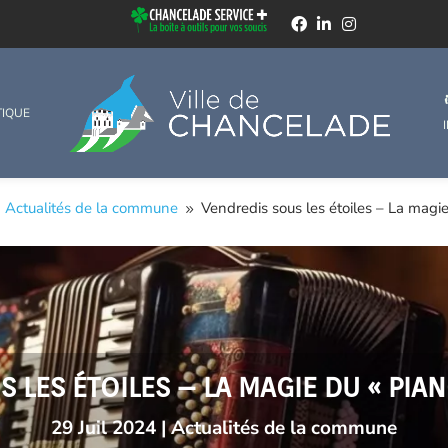
TIQUE
Actualités de la commune
Vendredis sous les étoiles – La magie
9
9
 LES ÉTOILES – LA MAGIE DU « PIAN
29 Juil 2024
|
Actualités de la commune