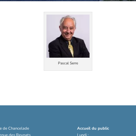
Pascal Serre
ie de Chancelade
Accueil du public
venue des Reynats
Lundi :