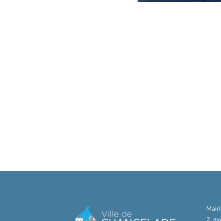
Mair
2, a