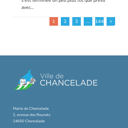
s’est terminée un peu plus tôt que prévu
avec...
1
2
3
...
144
Mairie de Chancelade
2, avenue des Reynats
24650 Chancelade