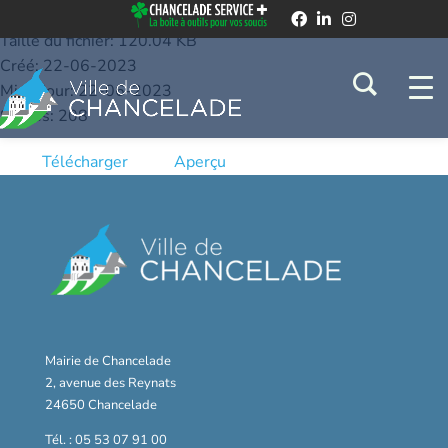
12.09.2011
Taille du fichier: 120.04 KB
Créé: 22-06-2023
Mis à jour: 22-06-2023
Succès: 208
Télécharger
Aperçu
Mairie de Chancelade
2, avenue des Reynats
24650 Chancelade
Tél. : 05 53 07 91 00