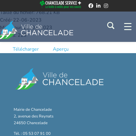
23.04.2018
Taille du fichier: 768.21 KB
Créé: 22-06-2023
Mis à jour: 22-06-2023
Succès: 229
Télécharger
Aperçu
Mairie de Chancelade
2, avenue des Reynats
24650 Chancelade
Tél. : 05 53 07 91 00