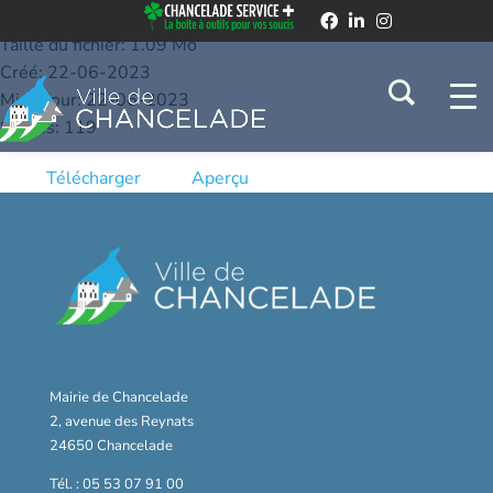
26.03.2018
Taille du fichier: 1.09 Mo
Créé: 22-06-2023
Mis à jour: 22-06-2023
Succès: 119
Télécharger
Aperçu
Mairie de Chancelade
2, avenue des Reynats
24650 Chancelade
Tél. : 05 53 07 91 00