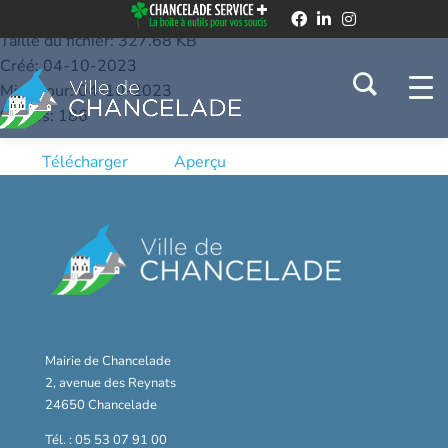
Conseil Municipal - Procès-verbal du 06.06.2023
Taille du fichier: 327.68 KB
Créé: 04-10-2023
Mis à jour: 04-10-2023
Succès: 186
Télécharger
Aperçu
Mairie de Chancelade
2, avenue des Reynats
24650 Chancelade
Tél. : 05 53 07 91 00