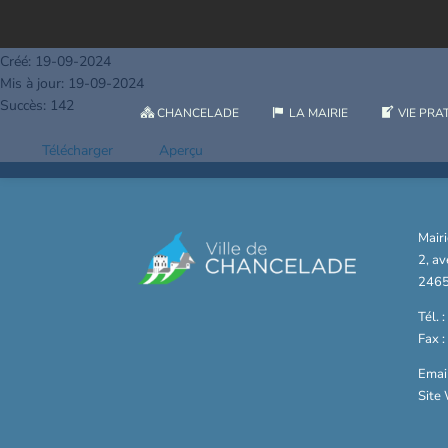
Conseil Municipal - Procès-verbal du 28.05.2024
Taille du fichier: 370.65 KB
Créé: 19-09-2024
Mis à jour: 19-09-2024
Succès: 142
CHANCELADE
LA MAIRIE
VIE PRA
Télécharger
Aperçu
Mair
2, a
2465
Tél. 
Fax 
Email
Site