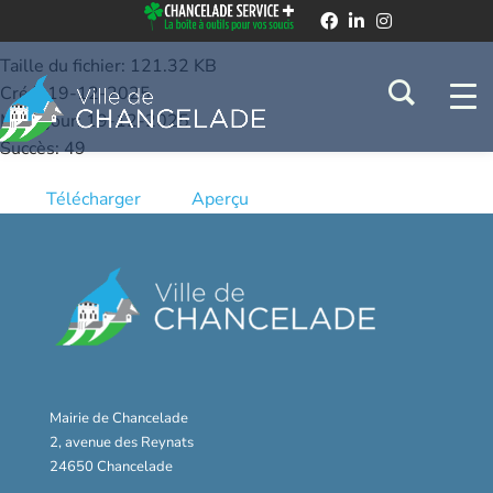
D118_25 - Sortie de biens de l'inventaire
communal et de l'actif
Taille du fichier: 121.32 KB
Créé: 19-12-2025
Mis à jour: 19-12-2025
Succès: 49
Télécharger
Aperçu
Mairie de Chancelade
2, avenue des Reynats
24650 Chancelade