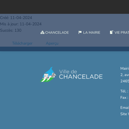
D34_24 - Subventions aux associations - Exercic
Taille du fichier: 170.66 KB
Créé: 11-04-2024
Mis à jour: 11-04-2024
Succès: 130
CHANCELADE
LA MAIRIE
VIE PRA
Télécharger
Aperçu
Mair
2, a
2465
Tél. 
Fax 
Email
Site