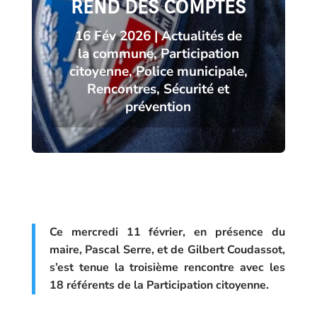
REND DES COMPTES
16 Fév 2026
|
Actualités de
la commune
,
Participation
citoyenne
,
Police municipale
,
Rencontres
,
Sécurité et
prévention
Ce mercredi 11 février, en présence du
maire,
Pascal Serre
, et de
Gilbert Coudassot
,
s’est tenue la troisième rencontre avec les
18 référents de la Participation citoyenne.